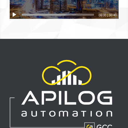
00:00
|
00:40