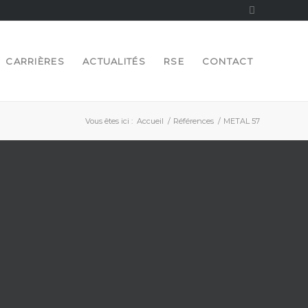
CARRIÈRES
ACTUALITÉS
RSE
CONTACT
Vous êtes ici :
Accueil
/
Références
/
METAL 57