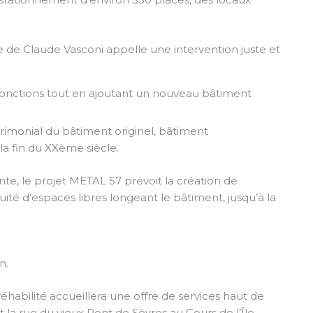
e de Claude Vasconi appelle une intervention juste et
 fonctions tout en ajoutant un nouveau bâtiment
trimonial du bâtiment originel, bâtiment
la fin du XXème siècle.
e, le projet METAL 57 prévoit la création de
ité d’espaces libres longeant le bâtiment, jusqu’à la
n.
abilité accueillera une offre de services haut de
la rue du vieux Pont de Sèvres au Cours de l’Île