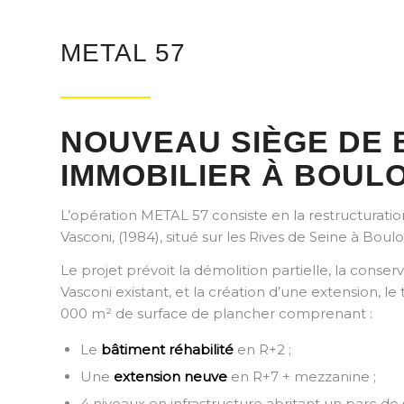
METAL 57
NOUVEAU SIÈGE DE 
IMMOBILIER À BOULO
L’opération METAL 57 consiste en la restructuratio
Vasconi, (1984), situé sur les Rives de Seine à Boul
Le projet prévoit la démolition partielle, la conser
Vasconi existant, et la création d’une extension, 
000 m² de surface de plancher comprenant :
Le
bâtiment réhabilité
en R+2 ;
Une
extension neuve
en R+7 + mezzanine ;
4 niveaux en infrastructure abritant un parc de