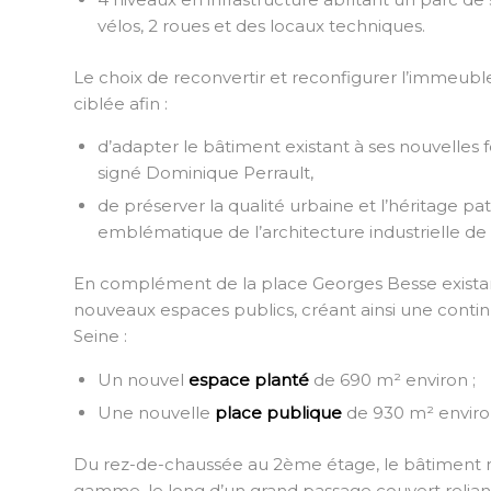
vélos, 2 roues et des locaux techniques.
Le choix de reconvertir et reconfigurer l’immeubl
ciblée afin :
d’adapter le bâtiment existant à ses nouvelles
signé Dominique Perrault,
de préserver la qualité urbaine et l’héritage pa
emblématique de l’architecture industrielle de 
En complément de la place Georges Besse existant
nouveaux espaces publics, créant ainsi une continu
Seine :
Un nouvel
espace planté
de 690 m² environ ;
Une nouvelle
place publique
de 930 m² enviro
Du rez-de-chaussée au 2ème étage, le bâtiment réh
gamme, le long d’un grand passage couvert reliant 