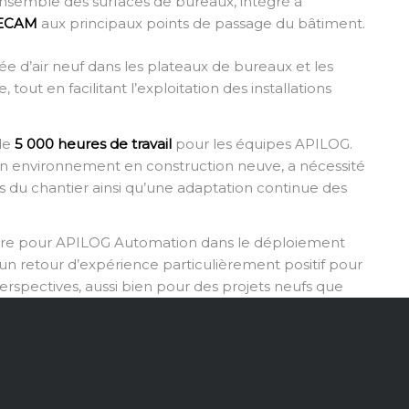
ensemble des surfaces de bureaux, intégré à
RECAM
aux principaux points de passage du bâtiment.
e d’air neuf dans les plateaux de bureaux et les
 tout en facilitant l’exploitation des installations
 de
5 000 heures de travail
pour les équipes APILOG.
un environnement en construction neuve, a nécessité
rs du chantier ainsi qu’une adaptation continue des
ure pour APILOG Automation dans le déploiement
un retour d’expérience particulièrement positif pour
rspectives, aussi bien pour des projets neufs que
tions CVC ne peuvent pas être redimensionnées, en
ents existants.
uverte et intégration terrain, APILOG Automation
us pour s’adapter durablement aux usages réels.