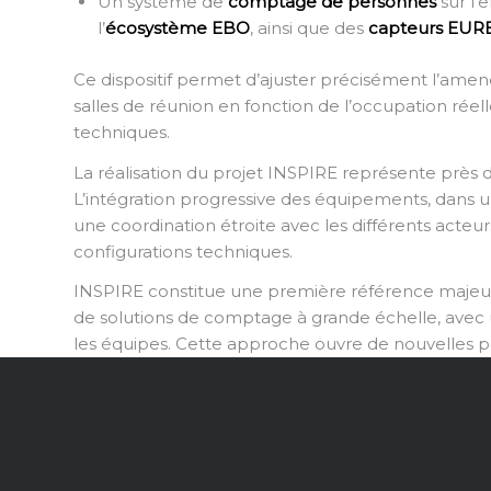
Un système de
comptage de personnes
sur l’
l’
écosystème EBO
, ainsi que des
capteurs EU
Ce dispositif permet d’ajuster précisément l’amené
salles de réunion en fonction de l’occupation réelle,
techniques.
La réalisation du projet INSPIRE représente près
L’intégration progressive des équipements, dans 
une coordination étroite avec les différents acteu
configurations techniques.
INSPIRE constitue une première référence maje
de solutions de comptage à grande échelle, avec 
les équipes. Cette approche ouvre de nouvelles pe
pour des immeubles en rénovation où les installa
permettant d’optimiser l’exploitation des équipem
En combinant supervision avancée, architecture o
accompagne la mise en service de bâtiments conç