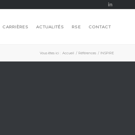
CARRIÈRES
ACTUALITÉS
RSE
CONTACT
Vous êtes ici :
Accueil
/
Références
/
INSPIRE