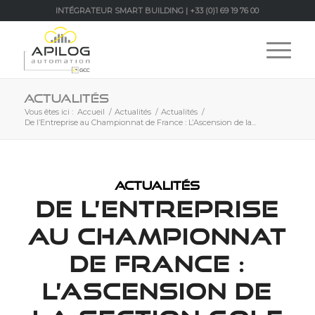
INTÉGRATEUR SMART BUILDING | +33 (0)1 69 19 76 00
Actualités
Vous êtes ici :
Accueil
/
Actualités
/
Actualités
/
De l’Entreprise au Championnat de France : L’Ascension de la...
ACTUALITÉS
DE L’ENTREPRISE
AU CHAMPIONNAT
DE FRANCE :
L’ASCENSION DE