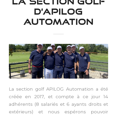
LA SECTION GOLF
D’APILOG
AUTOMATION
La section golf APILOG Automation a été
créée en 2017, et compte à ce jour 14
adhérents (8 salariés et 6 ayants droits et
extérieurs) et nous espérons pouvoir